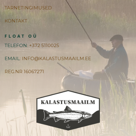
TARNETINGIMUSED
KONTAKT
FLOAT OÜ
TELEFON
: +372 5110025
EMAIL
: INFO@KALASTUSMAAILM.EE
REG.NR 16067271