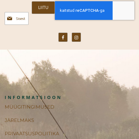
LIITU
Liitu
uudiskirjaga:
INFORMATSIOON
MÜÜGITINGIMUSED
JÄRELMAKS
PRIVAATSUSPOLIITIKA