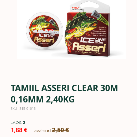
the
images
gallery
TAMIIL ASSERI CLEAR 30M
Skip
to
the
0,16MM 2,40KG
beginning
of
SKU
315-01016
the
images
LAOS:
2
gallery
Special
1,88 €
2,50 €
Tavahind
Price