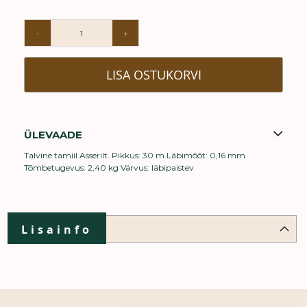
-
+
LISA OSTUKORVI
ÜLEVAADE
Talvine tamiil Asserilt. Pikkus: 30 m Läbimõõt: 0,16 mm
Tõmbetugevus: 2,40 kg Värvus: läbipaistev
Lisainfo