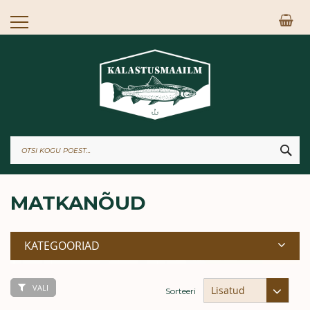
Skip
Mi
to
Content
OTS
MATKANÕUD
KATEGOORIAD
VALI
Sorteeri