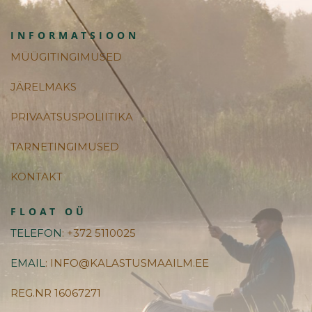
INFORMATSIOON
MÜÜGITINGIMUSED
JÄRELMAKS
PRIVAATSUSPOLIITIKA
TARNETINGIMUSED
KONTAKT
FLOAT OÜ
TELEFON
: +372 5110025
EMAIL
: INFO@KALASTUSMAAILM.EE
REG.NR 16067271