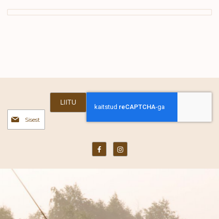
LIITU
Liitu
uudiskirjaga: