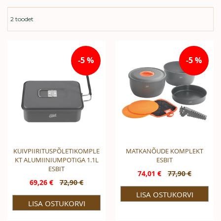
2
toodet
-5 %
-5 %
KUIVPIIRITUSPÕLETIKOMPLE
MATKANÕUDE KOMPLEKT
KT ALUMIINIUMPOTIGA 1.1L
ESBIT
ESBIT
74,01 €
77,90 €
Special
69,26 €
72,90 €
Special
Price
Price
LISA OSTUKORVI
LISA OSTUKORVI