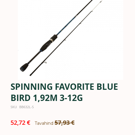
the
images
gallery
SPINNING FAVORITE BLUE
Skip
to
the
BIRD 1,92M 3-12G
beginning
of
SKU
BB632L-S
the
images
Special
52,72 €
57,93 €
gallery
Tavahind
Price