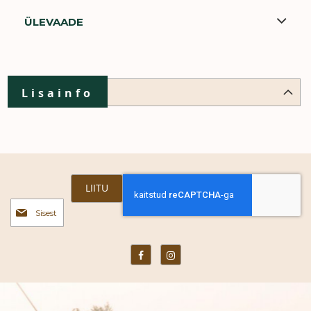
ÜLEVAADE
Lisainfo
LIITU
Liitu
uudiskirjaga: