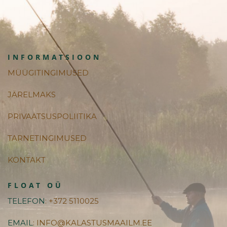
INFORMATSIOON
MÜÜGITINGIMUSED
JÄRELMAKS
PRIVAATSUSPOLIITIKA
TARNETINGIMUSED
KONTAKT
FLOAT OÜ
TELEFON
: +372 5110025
EMAIL
: INFO@KALASTUSMAAILM.EE