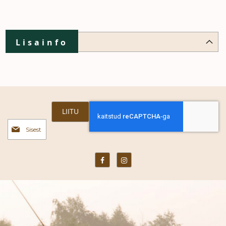
Lisainfo
LIITU
Liitu
uudiskirjaga: