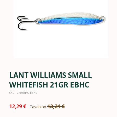
the
images
gallery
LANT WILLIAMS SMALL
Skip
to
the
WHITEFISH 21GR EBHC
beginning
of
SKU
C70EBHC-EBHC
the
images
Special
12,29 €
13,21 €
gallery
Tavahind
Price