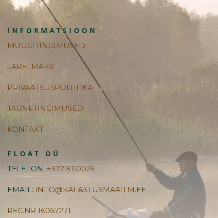
INFORMATSIOON
MÜÜGITINGIMUSED
JÄRELMAKS
PRIVAATSUSPOLIITIKA
TARNETINGIMUSED
KONTAKT
FLOAT OÜ
TELEFON
: +372 5110025
EMAIL
: INFO@KALASTUSMAAILM.EE
REG.NR 16067271