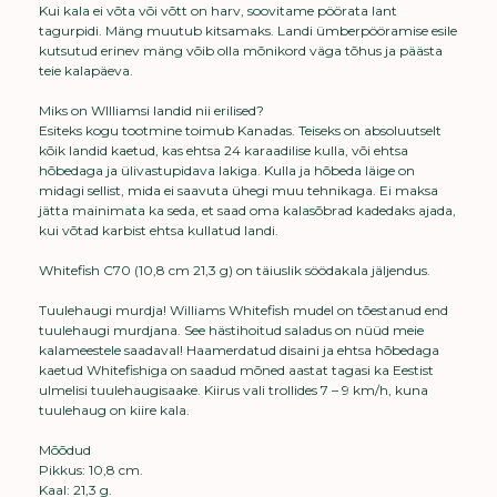
Kui kala ei võta või võtt on harv, soovitame pöörata lant
tagurpidi. Mäng muutub kitsamaks. Landi ümberpööramise esile
kutsutud erinev mäng võib olla mõnikord väga tõhus ja päästa
teie kalapäeva.
Miks on WIlliamsi landid nii erilised?
Esiteks kogu tootmine toimub Kanadas. Teiseks on absoluutselt
kõik landid kaetud, kas ehtsa 24 karaadilise kulla, või ehtsa
hõbedaga ja ülivastupidava lakiga. Kulla ja hõbeda läige on
midagi sellist, mida ei saavuta ühegi muu tehnikaga. Ei maksa
jätta mainimata ka seda, et saad oma kalasõbrad kadedaks ajada,
kui võtad karbist ehtsa kullatud landi.
Whitefish C70 (10,8 cm 21,3 g) on täiuslik söödakala jäljendus.
Tuulehaugi murdja! Williams Whitefish mudel on tõestanud end
tuulehaugi murdjana. See hästihoitud saladus on nüüd meie
kalameestele saadaval! Haamerdatud disaini ja ehtsa hõbedaga
kaetud Whitefishiga on saadud mõned aastat tagasi ka Eestist
ulmelisi tuulehaugisaake. Kiirus vali trollides 7 – 9 km/h, kuna
tuulehaug on kiire kala.
Mõõdud
Pikkus: 10,8 cm.
Kaal: 21,3 g.