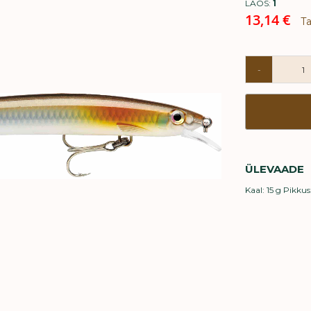
LAOS:
1
Special
13,14 €
T
Price
-
ÜLEVAADE
Kaal: 15 g Pikku