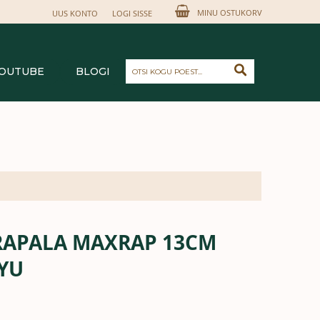
MINU OSTUKORV
UUS KONTO
LOGI SISSE
OTSI
OUTUBE
BLOGI
RAPALA MAXRAP 13CM
AYU