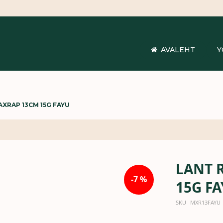
AVALEHT
Y
XRAP 13CM 15G FAYU
LANT 
-7 %
15G F
SKU
MXR13FAYU