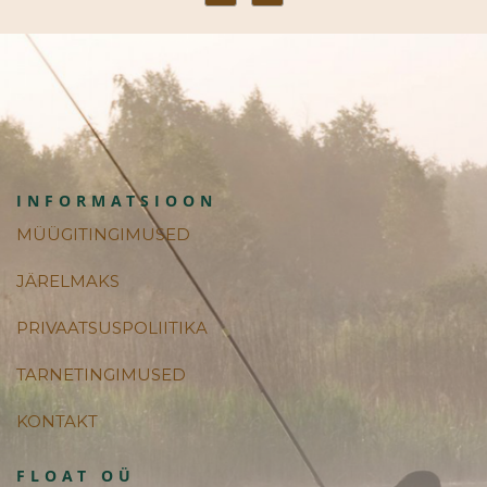
INFORMATSIOON
MÜÜGITINGIMUSED
JÄRELMAKS
PRIVAATSUSPOLIITIKA
TARNETINGIMUSED
KONTAKT
FLOAT OÜ