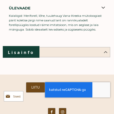
ÜLEVAADE
Kalaliigid: Meriforell, lõhe, tuulehaug Vana-Kreeka mütoloogiast
pärit koletise järgi nime saanud lant on rannikualadelt
forellipüügiks loodud räime imitatsioon, mis on aeglase ja laia
mänguga. Sobib ideaalselt kevadiseks ja sügiseseks püügiks.
Lisainfo
LIITU
Liitu
uudiskirjaga: