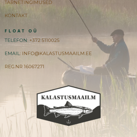
TARNETINGIMUSED
KONTAKT
FLOAT OÜ
TELEFON
: +372 5110025
EMAIL
: INFO@KALASTUSMAAILM.EE
REG.NR 16067271