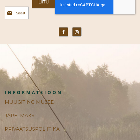
LIITU
Liitu
uudiskirjaga:
INFORMATSIOON
MÜÜGITINGIMUSED
JÄRELMAKS
PRIVAATSUSPOLIITIKA