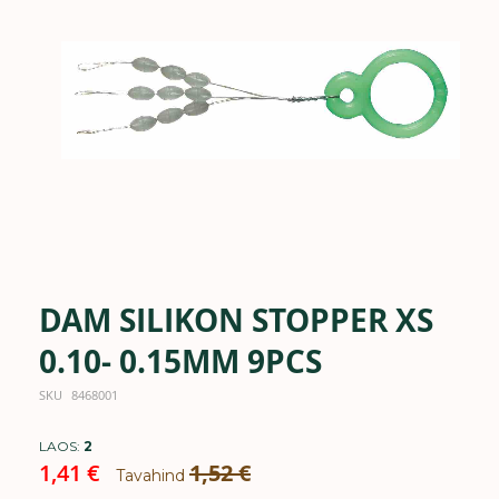
the
images
gallery
DAM SILIKON STOPPER XS
Skip
to
the
0.10- 0.15MM 9PCS
beginning
of
SKU
8468001
the
images
LAOS:
2
gallery
Special
1,41 €
1,52 €
Tavahind
Price